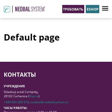
ТРЕБОВАТЬ
ESHOP
Default page
КОНТАКТЫ
УЧРЕЖДЕНИЕ
Skladový areál Cerhýnky,
28102 Cerhenice (
Карта
)
+420 603 265 970
,
nedbal@nedbalsystem.cz
ЧАСЫ РАБОТЫ: